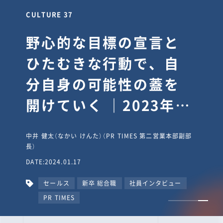
CULTURE 37
野心的な目標の宣言と
ひたむきな行動で、自
分自身の可能性の蓋を
開けていく ｜2023年度
上期社員総会受賞イン
中井 健太（なかい けんた）（PR TIMES 第二営業本部副部
タビュー #PR
長）
DATE:2024.01.17
TIMESな人たち
セールス
新卒 総合職
社員インタビュー
PR TIMES