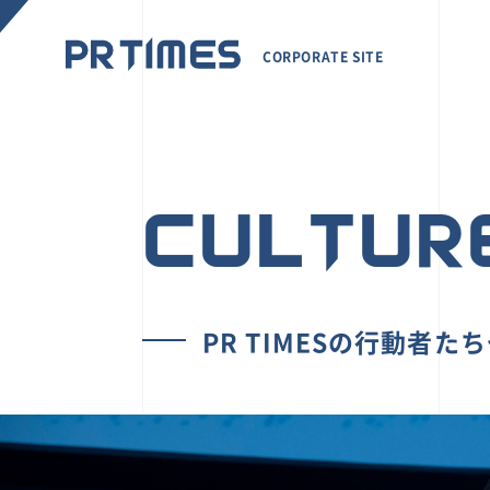
CORPORATE SITE
CULTUR
PR TIMESの行動者た