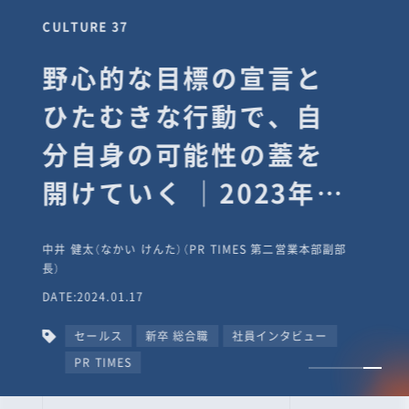
CULTURE 37
野心的な目標の宣言と
ひたむきな行動で、自
分自身の可能性の蓋を
開けていく ｜2023年度
上期社員総会受賞イン
中井 健太（なかい けんた）（PR TIMES 第二営業本部副部
タビュー #PR
長）
DATE:2024.01.17
TIMESな人たち
セールス
新卒 総合職
社員インタビュー
PR TIMES