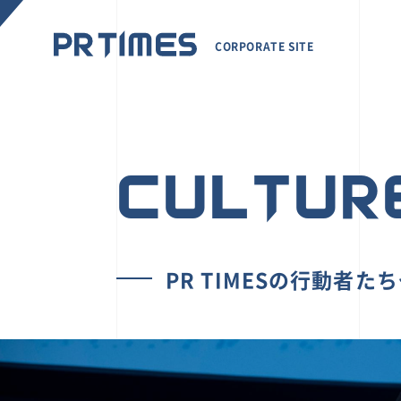
CORPORATE SITE
CULTUR
PR TIMESの行動者た