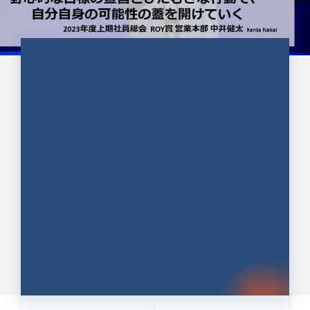
CULTURE 37
野心的な目標の宣言とひたむきな
行動で、自分自身の可能性の蓋を
開けていく ｜2023年度上期社...
中井 健太（なかい けんた）（PR TIMES 第二営業本
部副部長）
DATE:2024.01.17
セールス
新卒 総合職
社員インタビュー
PR TIMES