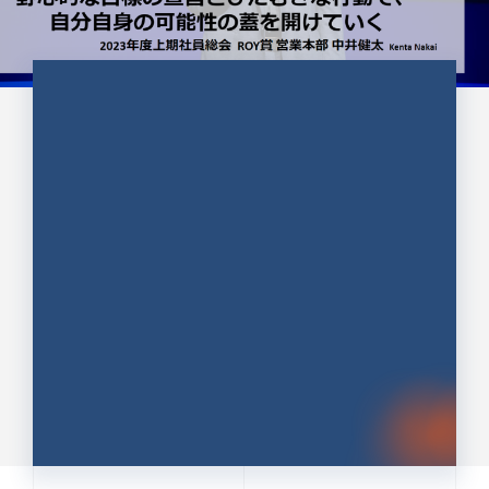
CULTURE 37
野心的な目標の宣言とひたむきな
行動で、自分自身の可能性の蓋を
開けていく ｜2023年度上期社...
中井 健太（なかい けんた）（PR TIMES 第二営業本
部副部長）
DATE:2024.01.17
セールス
新卒 総合職
社員インタビュー
PR TIMES