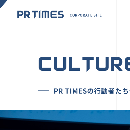
CORPORATE SITE
CULTUR
PR TIMESの行動者た