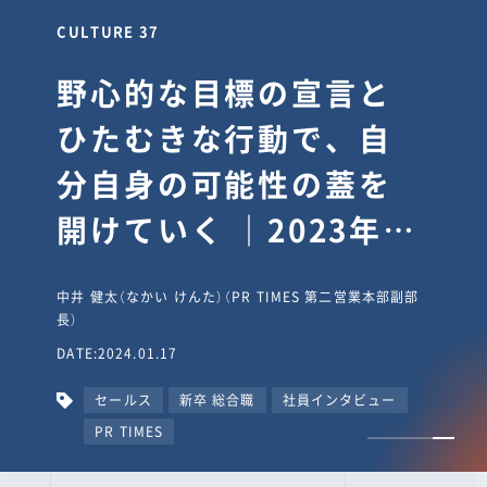
CULTURE 30
逆境では自分のスタン
スを変え“予想を裏切
り、期待を超える”【真
輔塾・前編】
山田真輔（やまだ しんすけ）（執行役員 兼 Jooto事業部
長）
DATE:2023.09.08
カルチャー
CxO
キャリア入社
Jooto