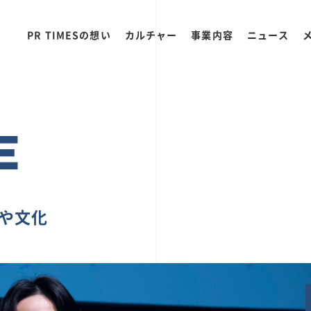
PR TIMESの想い
カルチャー
事業内容
ニュース
E
ちや文化