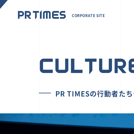
CORPORATE SITE
CULTUR
PR TIMESの行動者た