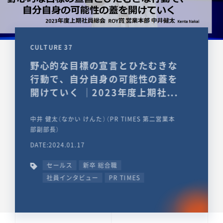
CULTURE 37
野心的な目標の宣言とひたむきな
行動で、自分自身の可能性の蓋を
開けていく ｜2023年度上期社...
中井 健太（なかい けんた）（PR TIMES 第二営業本
部副部長）
DATE:2024.01.17
セールス
新卒 総合職
社員インタビュー
PR TIMES