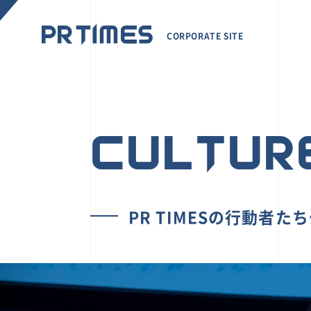
CORPORATE SITE
CULTUR
PR TIMESの行動者た