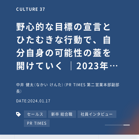
CULTURE 30
逆境では自分のスタン
スを変え“予想を裏切
り、期待を超える”【真
輔塾・前編】
山田真輔（やまだ しんすけ）（執行役員 兼 Jooto事業部
長）
DATE:2023.09.08
カルチャー
CxO
キャリア入社
Jooto