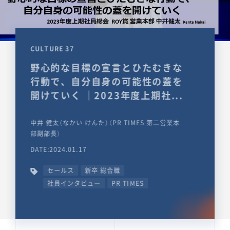
CULTURE 37
野心的な目標の宣言とひたむきな
行動で、自分自身の可能性の蓋を
開けていく ｜2023年度上期社...
中井 健太（なかい けんた）（PR TIMES 第二営業本
部副部長）
DATE:2024.01.17
セールス
新卒 総合職
社員インタビュー
PR TIMES