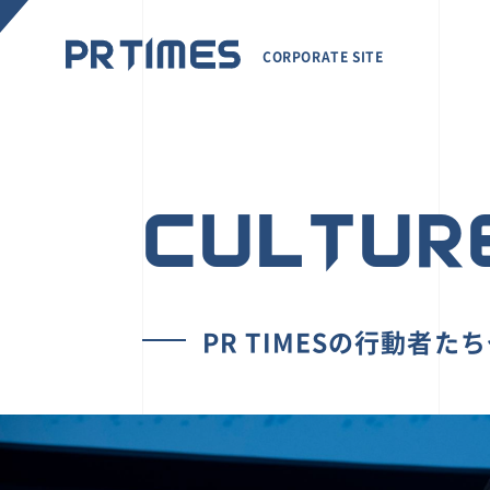
CORPORATE SITE
CULTUR
PR TIMESの行動者た