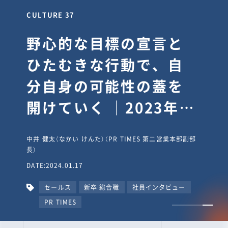
CULTURE 30
逆境では自分のスタン
スを変え“予想を裏切
り、期待を超える”【真
輔塾・前編】
山田真輔（やまだ しんすけ）（執行役員 兼 Jooto事業部
長）
DATE:2023.09.08
カルチャー
CxO
キャリア入社
Jooto