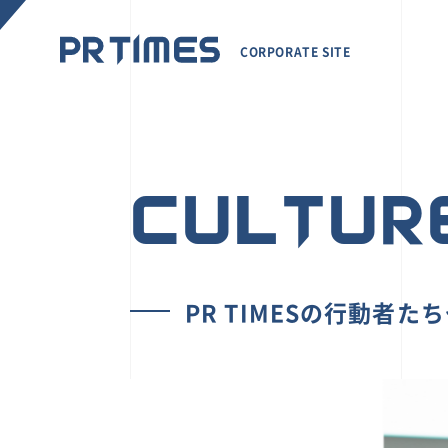
CORPORATE SITE
CULTUR
PR TIMESの行動者た