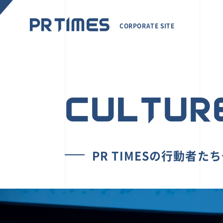
CORPORATE SITE
CULTUR
PR TIMESの行動者た