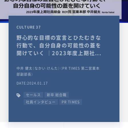
CULTURE 37
野心的な目標の宣言とひたむきな
行動で、自分自身の可能性の蓋を
開けていく ｜2023年度上期社...
中井 健太（なかい けんた）（PR TIMES 第二営業本
部副部長）
DATE:2024.01.17
セールス
新卒 総合職
社員インタビュー
PR TIMES