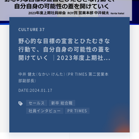
CULTURE 37
野心的な目標の宣言とひたむきな
行動で、自分自身の可能性の蓋を
開けていく ｜2023年度上期社...
中井 健太（なかい けんた）（PR TIMES 第二営業本
部副部長）
DATE:2024.01.17
セールス
新卒 総合職
社員インタビュー
PR TIMES