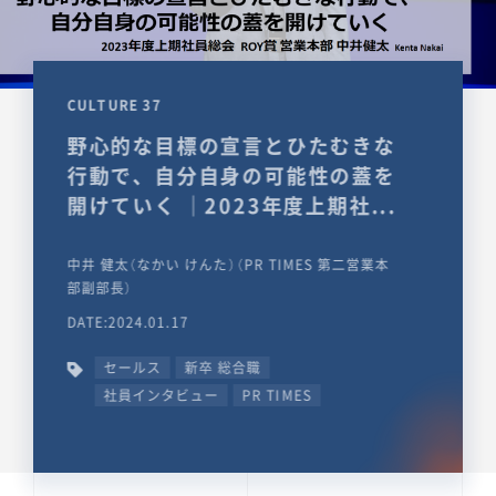
CULTURE 37
野心的な目標の宣言とひたむきな
行動で、自分自身の可能性の蓋を
開けていく ｜2023年度上期社...
中井 健太（なかい けんた）（PR TIMES 第二営業本
部副部長）
DATE:2024.01.17
セールス
新卒 総合職
社員インタビュー
PR TIMES