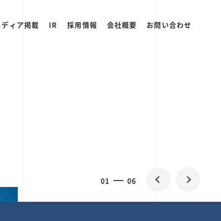
メディア掲載
IR
採用情報
会社概要
お問い合わせ
0
1
06