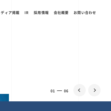
メディア掲載
IR
採用情報
会社概要
お問い合わせ
0
1
06