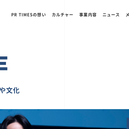
PR TIMESの想い
カルチャー
事業内容
ニュース
E
ちや文化