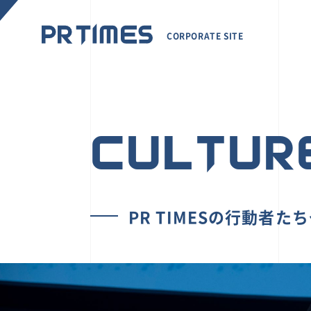
CORPORATE SITE
CULTUR
PR TIMESの行動者た