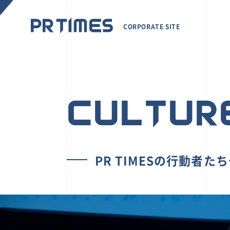
CORPORATE SITE
CULTUR
PR TIMESの行動者た