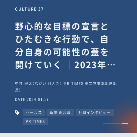
CULTURE 37
野心的な目標の宣言と
ひたむきな行動で、自
分自身の可能性の蓋を
開けていく ｜2023年度
上期社員総会受賞イン
中井 健太（なかい けんた）（PR TIMES 第二営業本部副部
タビュー #PR
長）
DATE:2024.01.17
TIMESな人たち
セールス
新卒 総合職
社員インタビュー
PR TIMES