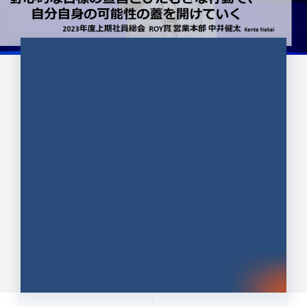
CULTURE 37
野心的な目標の宣言とひたむきな
行動で、自分自身の可能性の蓋を
開けていく ｜2023年度上期社...
中井 健太（なかい けんた）（PR TIMES 第二営業本
部副部長）
DATE:2024.01.17
セールス
新卒 総合職
社員インタビュー
PR TIMES