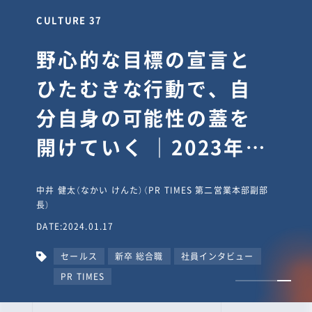
CULTURE 30
逆境では自分のスタン
スを変え“予想を裏切
り、期待を超える”【真
輔塾・前編】
山田真輔（やまだ しんすけ）（執行役員 兼 Jooto事業部
長）
DATE:2023.09.08
カルチャー
CxO
キャリア入社
Jooto