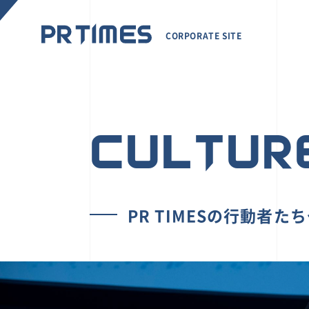
CORPORATE SITE
CULTUR
PR TIMESの行動者た