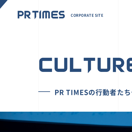
CORPORATE SITE
CULTUR
PR TIMESの行動者た