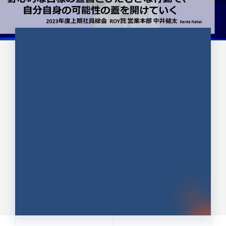
CULTURE 37
野心的な目標の宣言とひたむきな
行動で、自分自身の可能性の蓋を
開けていく ｜2023年度上期社...
中井 健太（なかい けんた）（PR TIMES 第二営業本
部副部長）
DATE:2024.01.17
セールス
新卒 総合職
社員インタビュー
PR TIMES