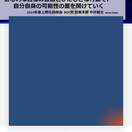
CULTURE 37
野心的な目標の宣言とひたむきな
行動で、自分自身の可能性の蓋を
開けていく ｜2023年度上期社...
中井 健太（なかい けんた）（PR TIMES 第二営業本
部副部長）
DATE:2024.01.17
セールス
新卒 総合職
社員インタビュー
PR TIMES