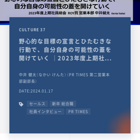
CULTURE 37
野心的な目標の宣言とひたむきな
行動で、自分自身の可能性の蓋を
開けていく ｜2023年度上期社...
中井 健太（なかい けんた）（PR TIMES 第二営業本
部副部長）
DATE:2024.01.17
セールス
新卒 総合職
社員インタビュー
PR TIMES