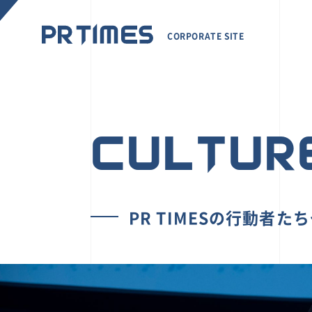
CORPORATE SITE
CULTUR
PR TIMESの行動者た