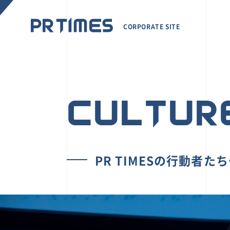
CORPORATE SITE
CULTUR
PR TIMESの行動者た