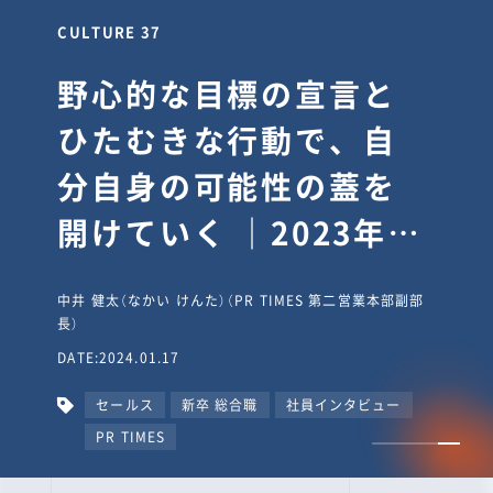
CULTURE 30
逆境では自分のスタン
スを変え“予想を裏切
り、期待を超える”【真
輔塾・前編】
山田真輔（やまだ しんすけ）（執行役員 兼 Jooto事業部
長）
DATE:2023.09.08
カルチャー
CxO
キャリア入社
Jooto