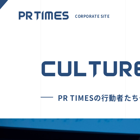
CORPORATE SITE
CULTUR
PR TIMESの行動者た