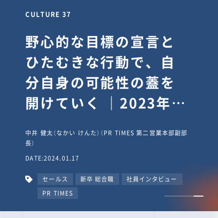
CULTURE 30
逆境では自分のスタン
スを変え“予想を裏切
り、期待を超える”【真
輔塾・前編】
山田真輔（やまだ しんすけ）（執行役員 兼 Jooto事業部
長）
DATE:2023.09.08
カルチャー
CxO
キャリア入社
Jooto