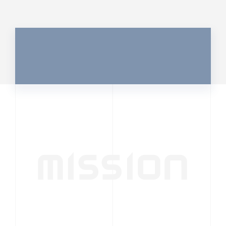
MISSION
行動者発の情報が、
人の心を揺さぶる
時代へ