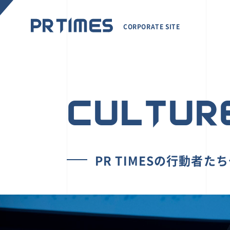
CORPORATE SITE
CULTUR
PR TIMESの行動者た