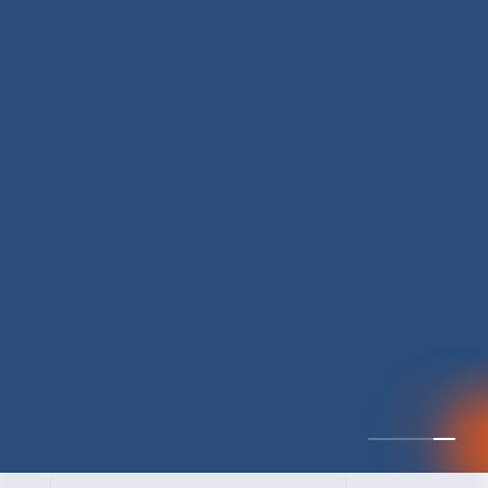
CULTURE 37
野心的な目標の宣言と
ひたむきな行動で、自
分自身の可能性の蓋を
開けていく ｜2023年度
上期社員総会受賞イン
中井 健太（なかい けんた）（PR TIMES 第二営業本部副部
タビュー #PR
長）
DATE:2024.01.17
TIMESな人たち
セールス
新卒 総合職
社員インタビュー
PR TIMES