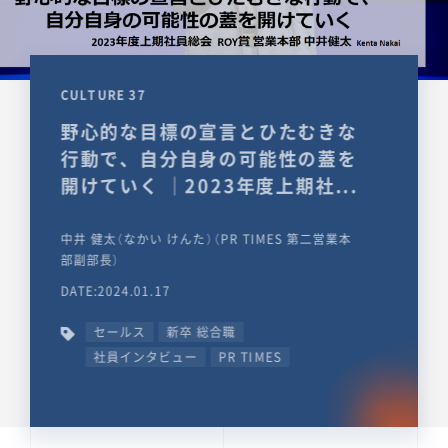
CULTURE 37
野心的な目標の宣言とひたむきな
行動で、自分自身の可能性の蓋を
開けていく ｜2023年度上期社...
中井 健太（なかい けんた）（PR TIMES 第二営業本
部副部長）
DATE:2024.01.17
セールス
新卒 総合職
社員インタビュー
PR TIMES