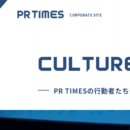
CORPORATE SITE
CULTUR
PR TIMESの行動者た