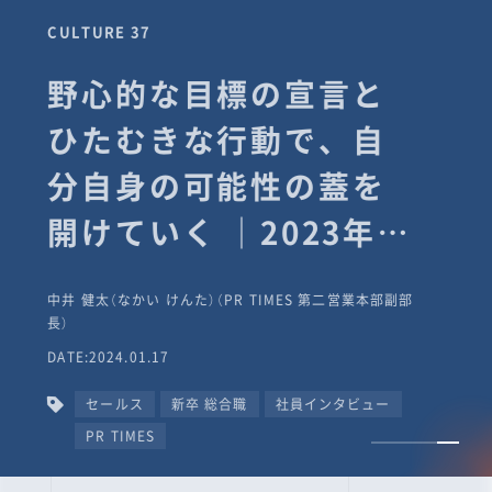
CULTURE 37
野心的な目標の宣言と
ひたむきな行動で、自
分自身の可能性の蓋を
開けていく ｜2023年度
上期社員総会受賞イン
中井 健太（なかい けんた）（PR TIMES 第二営業本部副部
タビュー #PR
長）
DATE:2024.01.17
TIMESな人たち
セールス
新卒 総合職
社員インタビュー
PR TIMES