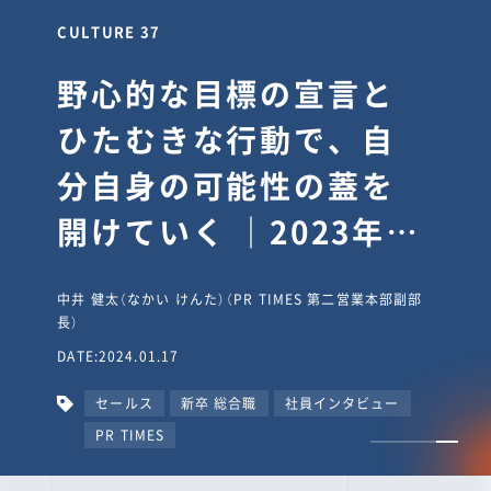
CULTURE 30
逆境では自分のスタン
スを変え“予想を裏切
り、期待を超える”【真
輔塾・前編】
山田真輔（やまだ しんすけ）（執行役員 兼 Jooto事業部
長）
DATE:2023.09.08
カルチャー
CxO
キャリア入社
Jooto