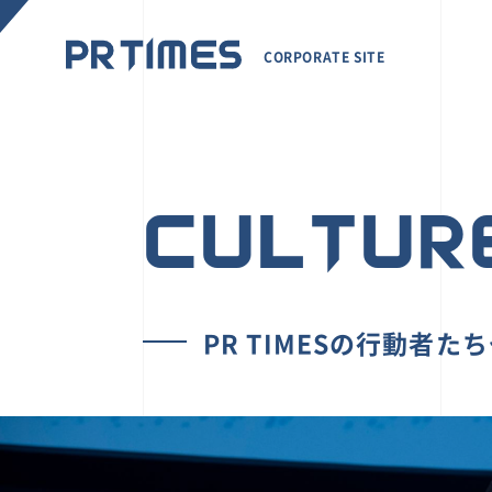
CORPORATE SITE
CULTUR
PR TIMESの行動者た