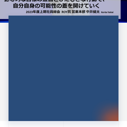
CULTURE 37
野心的な目標の宣言とひたむきな
行動で、自分自身の可能性の蓋を
開けていく ｜2023年度上期社...
中井 健太（なかい けんた）（PR TIMES 第二営業本
部副部長）
DATE:2024.01.17
セールス
新卒 総合職
社員インタビュー
PR TIMES