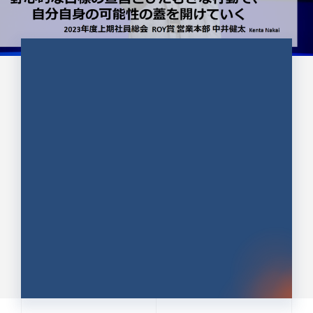
CULTURE 37
野心的な目標の宣言とひたむきな
行動で、自分自身の可能性の蓋を
開けていく ｜2023年度上期社...
中井 健太（なかい けんた）（PR TIMES 第二営業本
部副部長）
DATE:2024.01.17
セールス
新卒 総合職
社員インタビュー
PR TIMES