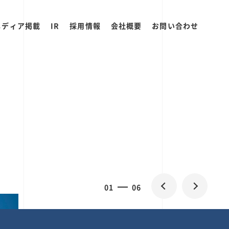
メディア掲載
IR
採用情報
会社概要
お問い合わせ
0
1
06