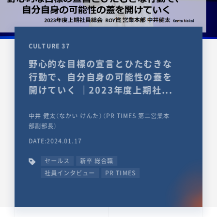
CULTURE 37
野心的な目標の宣言とひたむきな
行動で、自分自身の可能性の蓋を
開けていく ｜2023年度上期社...
中井 健太（なかい けんた）（PR TIMES 第二営業本
部副部長）
DATE:2024.01.17
セールス
新卒 総合職
社員インタビュー
PR TIMES