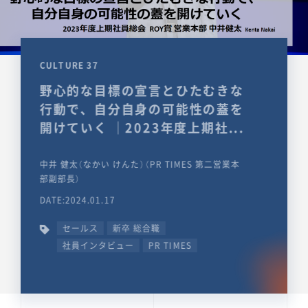
CULTURE 37
野心的な目標の宣言とひたむきな
行動で、自分自身の可能性の蓋を
開けていく ｜2023年度上期社...
中井 健太（なかい けんた）（PR TIMES 第二営業本
部副部長）
DATE:2024.01.17
セールス
新卒 総合職
社員インタビュー
PR TIMES