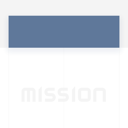
MISSION
行動者発の情報が、
人の心を揺さぶる
時代へ