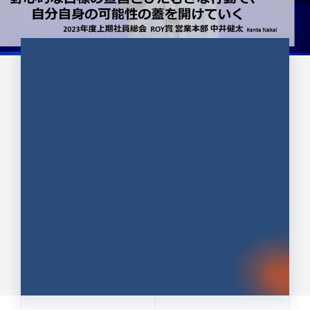
CULTURE 37
野心的な目標の宣言とひたむきな
行動で、自分自身の可能性の蓋を
開けていく ｜2023年度上期社...
中井 健太（なかい けんた）（PR TIMES 第二営業本
部副部長）
DATE:2024.01.17
セールス
新卒 総合職
社員インタビュー
PR TIMES