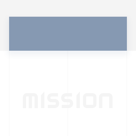
MISSION
行動者発の情報が、
人の心を揺さぶる
時代へ