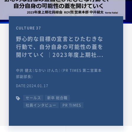
CULTURE 37
野心的な目標の宣言とひたむきな
行動で、自分自身の可能性の蓋を
開けていく ｜2023年度上期社...
中井 健太（なかい けんた）（PR TIMES 第二営業本
部副部長）
DATE:2024.01.17
セールス
新卒 総合職
社員インタビュー
PR TIMES