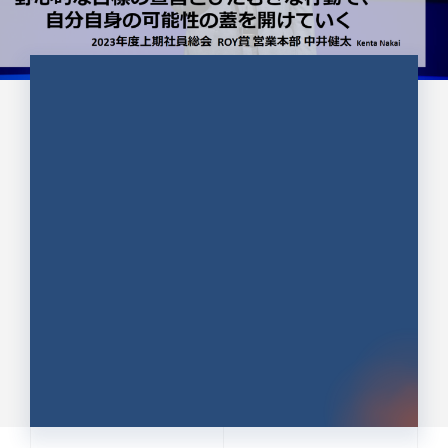
CULTURE 37
野心的な目標の宣言とひたむきな
行動で、自分自身の可能性の蓋を
開けていく ｜2023年度上期社...
中井 健太（なかい けんた）（PR TIMES 第二営業本
部副部長）
DATE:2024.01.17
セールス
新卒 総合職
社員インタビュー
PR TIMES