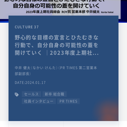
CULTURE 37
野心的な目標の宣言とひたむきな
行動で、自分自身の可能性の蓋を
開けていく ｜2023年度上期社...
中井 健太（なかい けんた）（PR TIMES 第二営業本
部副部長）
DATE:2024.01.17
セールス
新卒 総合職
社員インタビュー
PR TIMES