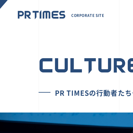
CORPORATE SITE
CULTUR
PR TIMESの行動者た