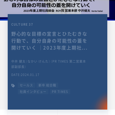
CULTURE 37
野心的な目標の宣言とひたむきな
行動で、自分自身の可能性の蓋を
開けていく ｜2023年度上期社...
中井 健太（なかい けんた）（PR TIMES 第二営業本
部副部長）
DATE:2024.01.17
セールス
新卒 総合職
社員インタビュー
PR TIMES