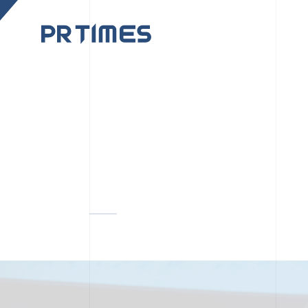
CORPORATE SITE
CULTUR
PR TIMESの行動者た