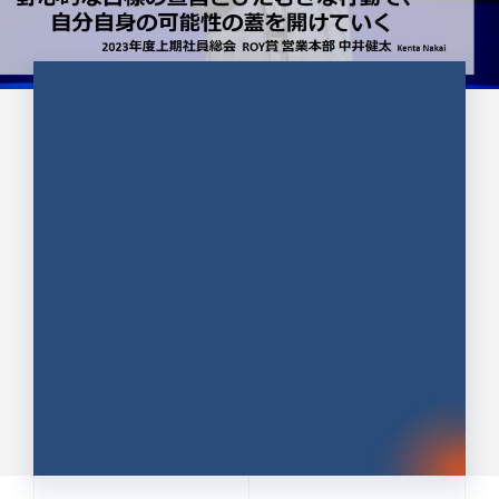
CULTURE 37
野心的な目標の宣言とひたむきな
行動で、自分自身の可能性の蓋を
開けていく ｜2023年度上期社...
中井 健太（なかい けんた）（PR TIMES 第二営業本
部副部長）
DATE:2024.01.17
セールス
新卒 総合職
社員インタビュー
PR TIMES