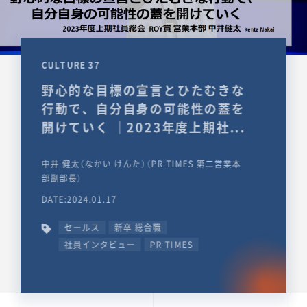
CULTURE 37
野心的な目標の宣言とひたむきな
行動で、自分自身の可能性の蓋を
開けていく ｜2023年度上期社...
中井 健太（なかい けんた）（PR TIMES 第二営業本
部副部長）
DATE:2024.01.17
セールス
新卒 総合職
社員インタビュー
PR TIMES