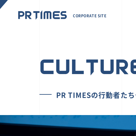
CORPORATE SITE
CULTUR
PR TIMESの行動者た