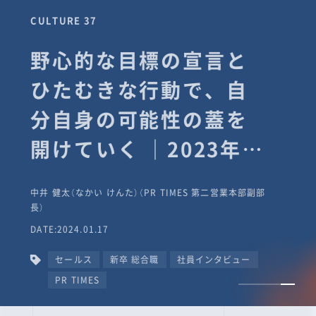
CULTURE 37
野心的な目標の宣言と
ひたむきな行動で、自
分自身の可能性の蓋を
開けていく ｜2023年度
上期社員総会受賞イン
中井 健太（なかい けんた）（PR TIMES 第二営業本部副部
タビュー #PR
長）
DATE:2024.01.17
TIMESな人たち
セールス
新卒 総合職
社員インタビュー
PR TIMES