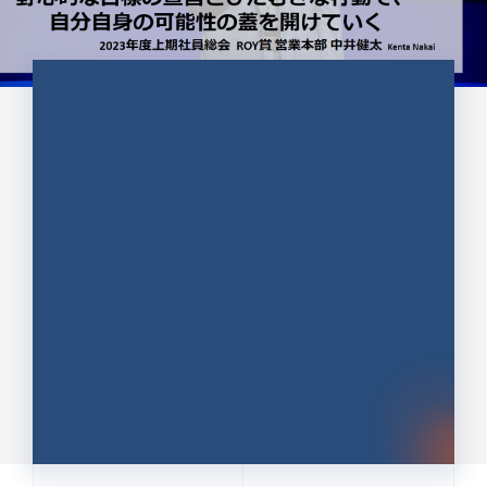
CULTURE 37
野心的な目標の宣言とひたむきな
行動で、自分自身の可能性の蓋を
開けていく ｜2023年度上期社...
中井 健太（なかい けんた）（PR TIMES 第二営業本
部副部長）
DATE:2024.01.17
セールス
新卒 総合職
社員インタビュー
PR TIMES